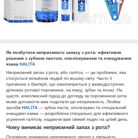
Як позбутися неприємного запаху з рота: ефективне
рішення з зубною пастою, ополіскувачем та очищувачем
язика
HALITA
Неприємний запах з рота, або галітоз, — це проблема, яка
стосується мільйонів людей по всьому світу. Часто її
причиною є бактерії, що накопичуються у важкодоступних
ділянках ротової порожнини, на язиці, зубах та яснах. На
щастя, комплексний підхід до догляду за порожниною рота
може допомогти вам подолати цю неприємність. Лінійка
засобів
HALITA
— зубна паста, ополіскувач та спеціальний
очищувач язика — розроблена спеціально для ефективного
усунення галітозу, надаючи вам свіжий подих на цілий день.
Чому виникає неприємний запах з рота?
Основною причиною неприємного запаху є діяльність