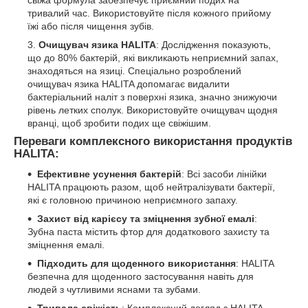
тривалий час. Використовуйте після кожного прийому
їжі або після чищення зубів.
Очищувач язика HALITA
: Дослідження показують,
що до 80% бактерій, які викликають неприємний запах,
знаходяться на язиці. Спеціально розроблений
очищувач язика HALITA допомагає видалити
бактеріальний наліт з поверхні язика, значно знижуючи
рівень летких сполук. Використовуйте очищувач щодня
вранці, щоб зробити подих ще свіжішим.
Переваги комплексного використання продуктів
HALITA:
Ефективне усунення бактерій
: Всі засоби лінійки
HALITA працюють разом, щоб нейтралізувати бактерії,
які є головною причиною неприємного запаху.
Захист від карієсу та зміцнення зубної емалі
:
Зубна паста містить фтор для додаткового захисту та
зміцнення емалі.
Підходить для щоденного використання
: HALITA
безпечна для щоденного застосування навіть для
людей з чутливими яснами та зубами.