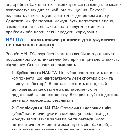
анаеробних бактерій, які накопичуються на язиці та в місцях,
важкодоступних для звичайного очищення. Бактерії
виділяють леткі сполуки сірки, які і є джерелом запаху.
Додатковими факторами можуть бути недостатня гігієна,
захворювання ясен, сухість рота, шлунково-кишкові
проблеми або навіть певні продукти харчування.
HALITA
— комплексне рішення для усунення
неприємного запаху
Засоби HALITA розроблені з метою всебічного догляду за
порожниною рота, знищення бактерій та тривалого захисту
від запаху. Ось як вони допомагають:
Зубна паста HALITA
: Ця зубна паста містить активні
компоненти, що нейтралізують леткі сполуки сірки та
знищують бактерії. Вона також містить фтор, який
допомагає зміцнювати емаль, забезпечуючи
додатковий захист від карієсу. Використовуйте її двічі на
день для найкращих результатів.
Ополіскувач HALITA
: Ополіскувач доповнює дію
зубної пасти, очищуючи важкодоступні ділянки, де
можуть залишатися залишки їжі та бактерії. Його
антисептичні компоненти зменшують ріст бактерій, а
свіжа формула забезпечує приємний подих на