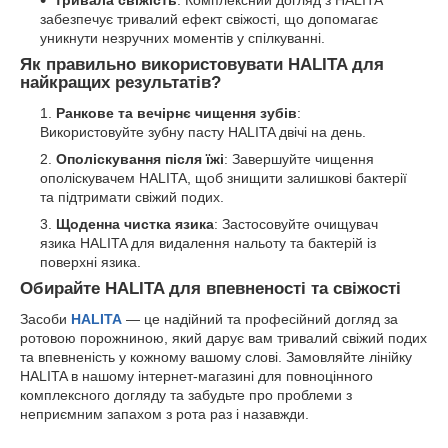
Тривала свіжість
: Комплексний догляд з HALITA
забезпечує тривалий ефект свіжості, що допомагає
уникнути незручних моментів у спілкуванні.
Як правильно використовувати HALITA для
найкращих результатів?
Ранкове та вечірнє чищення зубів
:
Використовуйте зубну пасту HALITA двічі на день.
Ополіскування після їжі
: Завершуйте чищення
ополіскувачем HALITA, щоб знищити залишкові бактерії
та підтримати свіжий подих.
Щоденна чистка язика
: Застосовуйте очищувач
язика HALITA для видалення нальоту та бактерій із
поверхні язика.
Обирайте HALITA для впевненості та свіжості
Засоби
HALITA
— це надійний та професійний догляд за
ротовою порожниною, який дарує вам тривалий свіжий подих
та впевненість у кожному вашому слові. Замовляйте лінійку
HALITA в нашому інтернет-магазині для повноцінного
комплексного догляду та забудьте про проблеми з
неприємним запахом з рота раз і назавжди.