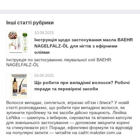
Інші статті рубрики
10.08.2025
Інструкція щодо застосування масла BAEHR
NAGELFALZ-ÖL для нігтів з ефірними
оліями
Інструкція по застосуванню лікувальної олії BAEHR
NAGELFALZ-ÖL
04.06.2025
Що робити при випадінні волосся? Робочі
поради та перевірені засоби
Волосся випадає, сиплеться, втрачає обʼєм і блиск? У новій
статті розповідаємо, що робити при випадінні волосся, як
зупинити проблему та які засоби дійсно працюють. Лінійка
LeNika — шампунь з імбиром, сироватка та вітамінні капсули
для зовнішнього застосування — допоможе зміцнити корені
та стимулювати ріст. Поради, ефективні формули та відповіді
на популярні запити — читайте на сайті makster.com.ua