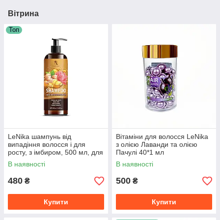
Вітрина
Топ
LeNika шампунь від
Вітаміни для волосся LeNika
випадіння волосся і для
з олією Лаванди та олією
росту, з імбиром, 500 мл, для
Пачулі 40*1 мл
зміцнення та живлення
В наявності
В наявності
480
500
₴
₴
Купити
Купити