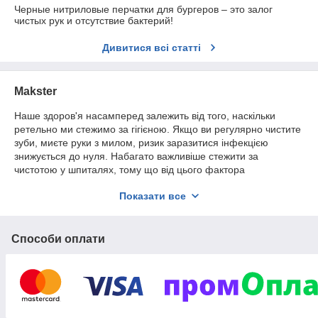
Черные нитриловые перчатки для бургеров – это залог
чистых рук и отсутствие бактерий!
Дивитися всі статті
Makster
Наше здоров'я насамперед залежить від того, наскільки
ретельно ми стежимо за гігієною. Якщо ви регулярно чистите
зуби, миєте руки з милом, ризик заразитися інфекцією
знижується до нуля. Набагато важливіше стежити за
чистотою у шпиталях, тому що від цього фактора
безпосередньо залежить ефективність, швидкість лікування.
Показати все
Рукавички медичні повинні знаходитись у кожному
медичному закладі, зокрема, у стоматологічних кабінетах. Це
дозволяє досягти ідеальної стерильності під час проведення
невеликих операцій, щоб не сталося у пацієнта ускладнень.
Способи оплати
Інтернет-магазин Makster – оптимальне співвідношення
високої якості та доступної вартості
Щодня клінікам, приватним стоматологічним кабінетам та
салонам краси потрібні хірургічні маски та інші подібні
пристосування. Для того, щоб закупитись необхідними