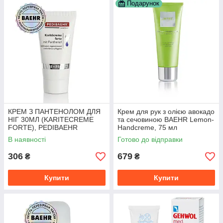
Подарунок
КРЕМ З ПАНТЕНОЛОМ ДЛЯ
Крем для рук з олією авокадо
НІГ 30МЛ (KARITECREME
та сечовиною BAEHR Lemon-
FORTE), PEDIBAEHR
Handcreme, 75 мл
В наявності
Готово до відправки
306
679
₴
₴
Купити
Купити