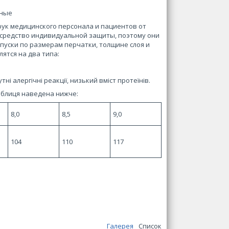
ьные
ук медицинского персонала и пациентов от
 средство индивидуальной защиты, поэтому они
пуски по размерам перчатки, толщине слоя и
ятся на два типа:
і алергічні реакції, низький вміст протеїнів.
аблиця наведена нижче:
8,0
8,5
9,0
104
110
117
Галерея
Список