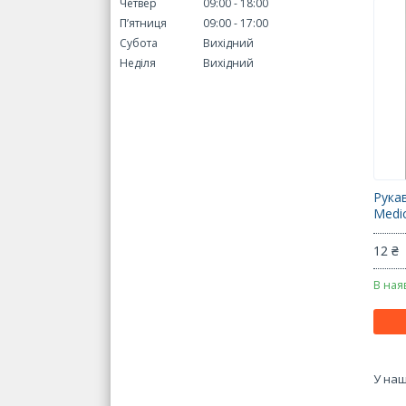
Четвер
09:00
18:00
Пʼятниця
09:00
17:00
Субота
Вихідний
Неділя
Вихідний
Рука
Medic
12 ₴
В ная
У наш