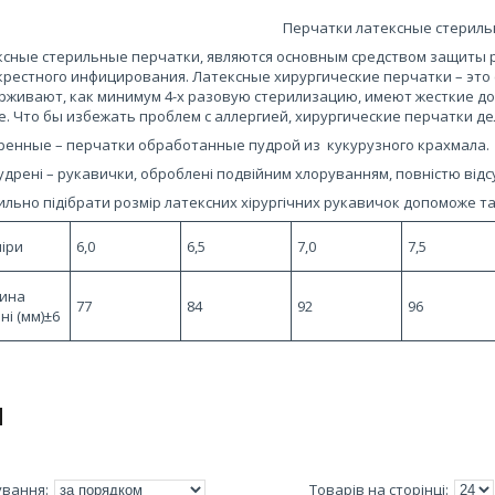
Перчатки латексные стерил
сные стерильные перчатки, являются основным средством защиты р
рестного инфицирования. Латексные хирургические перчатки – это
живают, как минимум 4-х разовую стерилизацию, имеют жесткие до
. Что бы избежать проблем с аллергией, хирургические перчатки дел
ренные – перчатки обработанные пудрой из кукурузного крахмала.
дрені – рукавички, оброблені подвійним хлоруванням, повністю відсутн
льно підібрати розмір латексних хірургічних рукавичок допоможе т
іри
6,0
6,5
7,0
7,5
ина
77
84
92
96
ні (мм)±6