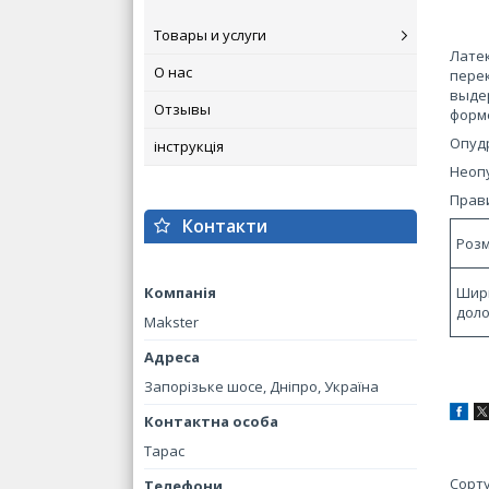
Товары и услуги
Латек
О нас
перек
выдер
Отзывы
форме
Опуд
інструкція
Неопу
Прави
Контакти
Розм
Шир
доло
Makster
Запорізьке шосе, Дніпро, Україна
Тарас