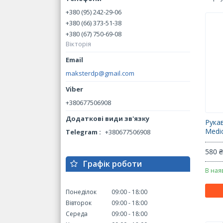
+380 (95) 242-29-06
+380 (66) 373-51-38
+380 (67) 750-69-08
Вікторія
maksterdp@gmail.com
+380677506908
Рука
Medic
Telegram
+380677506908
580 
Графік роботи
В ная
Понеділок
09:00
18:00
Вівторок
09:00
18:00
Середа
09:00
18:00