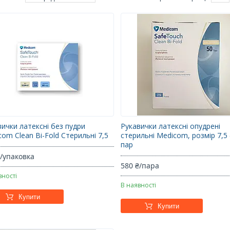
вички латексні без пудри
Рукавички латексні опудрені
om Clean Bi-Fold Стерильні 7,5
стерильні Medicom, розмір 7,5 
пар
₴/упаковка
580 ₴/пара
вності
В наявності
Купити
Купити