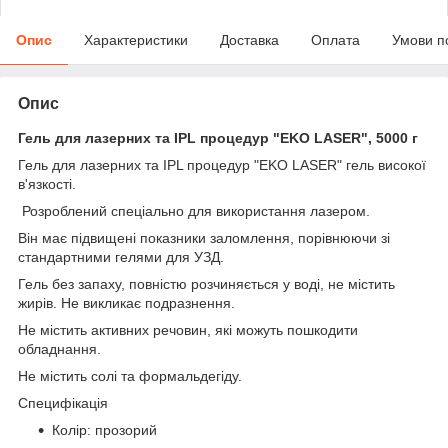
Опис
Характеристики
Доставка
Оплата
Умови п
Опис
Гель для лазерних та IPL процедур "EKO LASER", 5000 г
Гель для лазерних та IPL процедур "EKO LASER"
гель високої
в'язкості.
Розроблений спеціально для використання лазером.
Він має підвищені показники заломлення, порівнюючи зі
стандартними гелями для УЗД.
Гель без запаху, повністю розчиняється у воді, не містить
жирів. Не викликає подразнення.
Не містить активних речовин, які можуть пошкодити
обладнання.
Не містить солі та формальдегіду.
Специфікація
Колір: прозорий