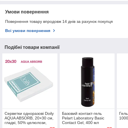
Умови повернення
Повернення товару впродовж 14 днів за рахунок покупця
Всі умови повернення
Подібні товари компанії
Серветки одноразові Doily
Базовий контакт-гель
Гель
AQUA ABSORB, 20×30 см,
Pelart Laboratory Basic
1000 
гладкі, 50% целюлози,
Contact Gel, 400 мл
білі, 50 г/м², 50 шт/уп.