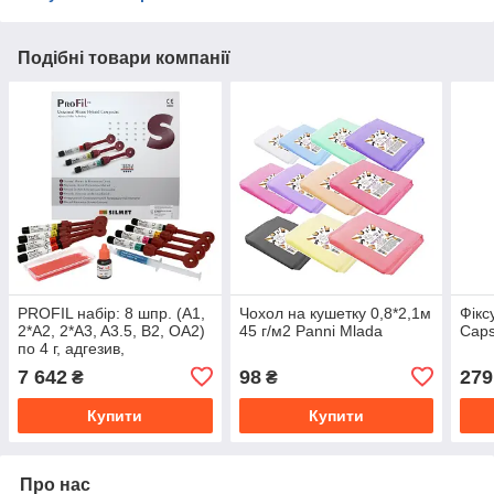
Подібні товари компанії
PROFIL набір: 8 шпр. (A1,
Чохол на кушетку 0,8*2,1м
Фік
2*A2, 2*A3, A3.5, B2, OA2)
45 г/м2 Panni Mlada
Caps
по 4 г, адгезив,
травильний гель
7 642
98
279
₴
₴
Купити
Купити
Про нас