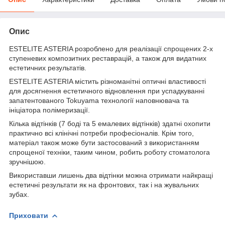
Опис
ESTELITE ASTERIA розроблено для реалізації спрощених 2-х
ступеневих композитних реставрацій, а також для видатних
естетичних результатів.
ESTELITE ASTERIA містить різноманітні оптичні властивості
для досягнення естетичного відновлення при успадкуванні
запатентованого Tokuyama технології наповнювача та
ініціатора полімеризації.
Кілька відтінків (7 боді та 5 емалевих відтінків) здатні охопити
практично всі клінічні потреби професіоналів. Крім того,
матеріал також може бути застосований з використанням
спрощеної техніки, таким чином, робить роботу стоматолога
зручнішою.
Використавши лишень два відтінки можна отримати найкращі
естетичні результати як на фронтових, так і на жувальних
зубах.
Приховати