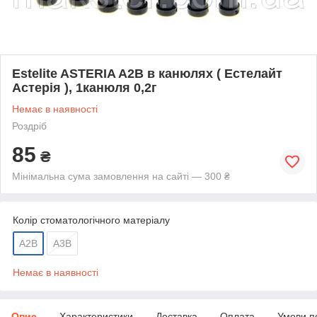
Estelite ASTERIA A2B в канюлях ( Естелайт
Астерія ), 1канюля 0,2г
Немає в наявності
Роздріб
85
₴
Мінімальна сума замовлення на сайті — 300 ₴
Колір стоматологічного матеріалу
A2B
А3В
Немає в наявності
Опис
Характеристики
Доставка
Оплата
Умови п