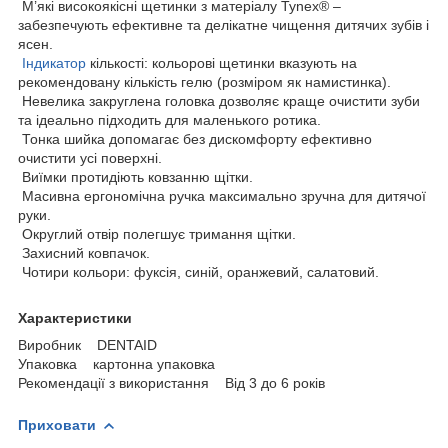
М’які високоякісні щетинки з матеріалу Tynex® –
забезпечують ефективне та делікатне чищення дитячих зубів і
ясен.
Індикатор
кількості: кольорові щетинки вказують на
рекомендовану кількість гелю (розміром як намистинка).
Невелика закруглена головка дозволяє краще очистити зуби
та ідеально підходить для маленького ротика.
Тонка шийка допомагає без дискомфорту ефективно
очистити усі поверхні.
Виїмки протидіють ковзанню щітки.
Масивна ергономічна ручка максимально зручна для дитячої
руки.
Округлий отвір полегшує тримання щітки.
Захисний ковпачок.
Чотири кольори: фуксія, синій, оранжевий, салатовий.
Характеристики
Виробник DENTAID
Упаковка картонна упаковка
Рекомендації з використання Від 3 до 6 років
Приховати