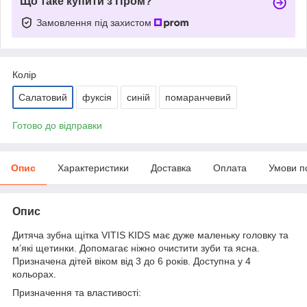
Що таке купити з Пром?
Замовлення під захистом
Колір
Салатовий
фуксія
синій
помаранчевий
Готово до відправки
Опис
Характеристики
Доставка
Оплата
Умови п
Опис
Дитяча зубна щітка VITIS KIDS має дуже маленьку головку та
м’які щетинки. Допомагає ніжно очистити зуби та ясна.
Призначена дітей віком від 3 до 6 років. Доступна у 4
кольорах.
Призначення та властивості: