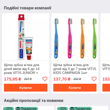
Подібні товари компанії
Щітка зубна м'яка для
Щітка зубна м'яка для
Щітк
дітей віком від 6 до 14
дітей від 3 до 7 років VITIS
VIT
років VITIS JUNIOR +
KIDS CAMPAIGN 1шт
VITIS JUNIOR паста-гель
(блістер)
175,95
137,70
153
₴
₴
207 ₴
162 ₴
для дітей 15 мл
Купити
Купити
Акційні пропозиції та новинки
–15%
Подарунок
–15%
Подарунок