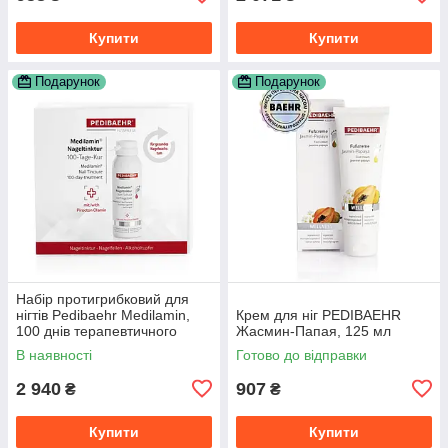
Купити
Купити
Подарунок
Подарунок
Набір протигрибковий для
нігтів Pedibaehr Medilamin,
Крем для ніг PEDIBAEHR
100 днів терапевтичного
Жасмин-Папая, 125 мл
догляду
В наявності
Готово до відправки
2 940
907
₴
₴
Купити
Купити