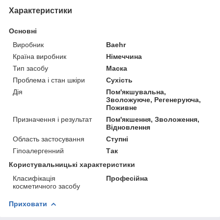
Характеристики
Основні
Виробник
Baehr
Країна виробник
Німеччина
Тип засобу
Маска
Проблема і стан шкіри
Сухість
Дія
Пом'якшувальна,
Зволожуюче, Регенеруюча,
Поживне
Призначення і результат
Пом'якшення, Зволоження,
Відновлення
Область застосування
Ступні
Гіпоалергенний
Так
Користувальницькі характеристики
Класифікація
Професійна
косметичного засобу
Приховати