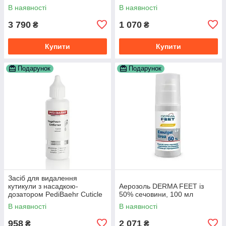
В наявності
В наявності
3 790
1 070
₴
₴
Купити
Купити
Подарунок
Подарунок
Засіб для видалення
кутикули з насадкою-
Аерозоль DERMA FEET із
дозатором PediBaehr Cuticle
50% сечовини, 100 мл
Remover, 50 мл
В наявності
В наявності
958
2 071
₴
₴