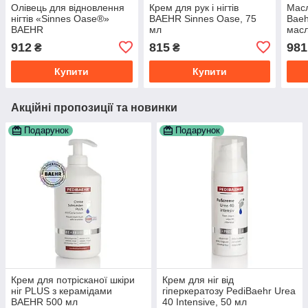
Олівець для відновлення
Крем для рук і нігтів
Масл
нігтів «Sinnes Oase®»
BAEHR Sinnes Oase, 75
Baeh
BAEHR
мл
масл
екст
912
815
981
₴
₴
мл
Купити
Купити
Акційні пропозиції та новинки
Подарунок
Подарунок
Крем для потрісканої шкіри
Крем для ніг від
ніг PLUS з керамідами
гіперкератозу PediBaehr Urea
BAEHR 500 мл
40 Intensive, 50 мл