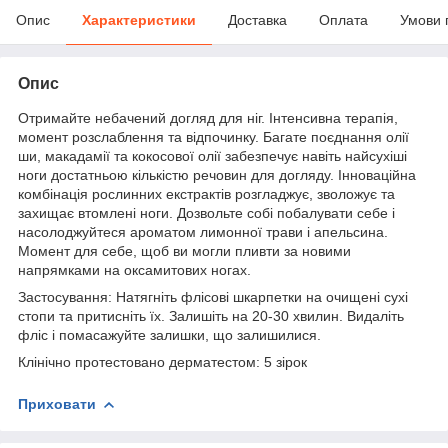
Опис
Характеристики
Доставка
Оплата
Умови 
Опис
Отримайте небачений догляд для ніг. Інтенсивна терапія,
момент розслаблення та відпочинку. Багате поєднання олії
ши, макадамії та кокосової олії забезпечує навіть найсухіші
ноги достатньою кількістю речовин для догляду. Інноваційна
комбінація рослинних екстрактів розгладжує, зволожує та
захищає втомлені ноги. Дозвольте собі побалувати себе і
насолоджуйтеся ароматом лимонної трави і апельсина.
Момент для себе, щоб ви могли пливти за новими
напрямками на оксамитових ногах.
Застосування: Натягніть флісові шкарпетки на очищені сухі
стопи та притисніть їх. Залишіть на 20-30 хвилин. Видаліть
фліс і помасажуйте залишки, що залишилися.
Клінічно протестовано дерматестом: 5 зірок
Приховати