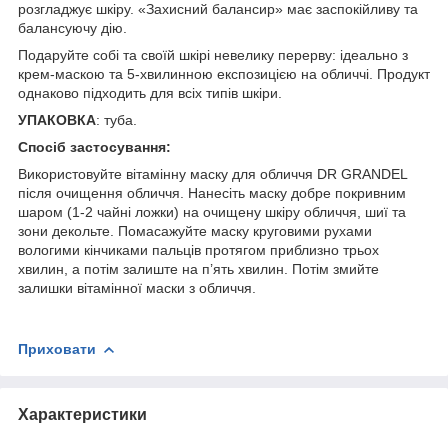
розгладжує шкіру. «Захисний балансир» має заспокійливу та
балансуючу дію.
Подаруйте собі та своїй шкірі невелику перерву: ідеально з
крем-маскою та 5-хвилинною експозицією на обличчі. Продукт
однаково підходить для всіх типів шкіри.
УПАКОВКА
: туба.
Спосіб застосування:
Використовуйте вітамінну маску для обличчя DR GRANDEL
після очищення обличчя. Нанесіть маску добре покривним
шаром (1-2 чайні ложки) на очищену шкіру обличчя, шиї та
зони декольте. Помасажуйте маску круговими рухами
вологими кінчиками пальців протягом приблизно трьох
хвилин, а потім залиште на п’ять хвилин. Потім змийте
залишки вітамінної маски з обличчя.
Приховати
Характеристики