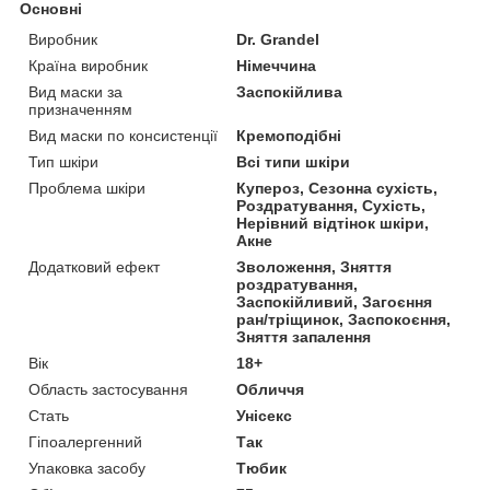
Основні
Виробник
Dr. Grandel
Країна виробник
Німеччина
Вид маски за
Заспокійлива
призначенням
Вид маски по консистенції
Кремоподібні
Тип шкіри
Всі типи шкіри
Проблема шкіри
Купероз, Сезонна сухість,
Роздратування, Сухість,
Нерівний відтінок шкіри,
Акне
Додатковий ефект
Зволоження, Зняття
роздратування,
Заспокійливий, Загоєння
ран/тріщинок, Заспокоєння,
Зняття запалення
Вік
18+
Область застосування
Обличчя
Стать
Унісекс
Гіпоалергенний
Так
Упаковка засобу
Тюбик