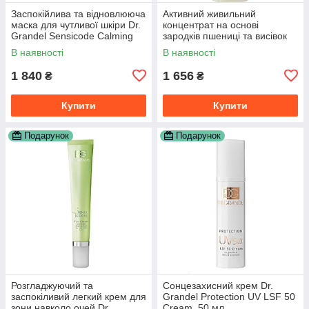
Заспокійлива та відновлююча
Активний живильний
маска для чутливої шкіри Dr.
концентрат на основі
Grandel Sensicode Calming
зародків пшениці та висівок
Mask, 75 мл
Elements of Nature Nutra
В наявності
В наявності
Rich, 30 мл
1 840
1 656
₴
₴
Купити
Купити
Подарунок
Подарунок
Розгладжуючий та
Сонцезахисний крем Dr.
заспокіливий легкий крем для
Grandel Protection UV LSF 50
зони навколо очей Dr.
Cream, 50 мл