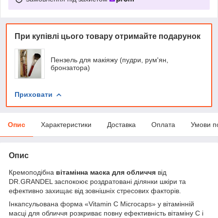
При купівлі цього товару отримайте подарунок
Пензель для макіяжу (пудри, рум'ян,
бронзатора)
Приховати
Опис
Характеристики
Доставка
Оплата
Умови п
Опис
Кремоподібна
вітамінна маска для обличчя
від
DR.GRANDEL заспокоює роздратовані ділянки шкіри та
ефективно захищає від зовнішніх стресових факторів.
Інкапсульована форма «Vitamin C Microcaps» у вітамінній
масці для обличчя розкриває повну ефективність вітаміну C і