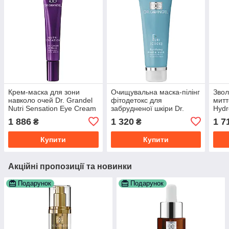
Крем-маска для зони
Очищувальна маска-пілінг
Зво
навколо очей Dr. Grandel
фітодетокс для
митт
Nutri Sensation Eye Cream
забрудненої шкіри Dr.
Hydr
& Mask, 20 мл
Grandel Puricode Purifying
Mask
1 886
1 320
1 7
₴
₴
Peel & Mask, 75 мл
Купити
Купити
Акційні пропозиції та новинки
Подарунок
Подарунок