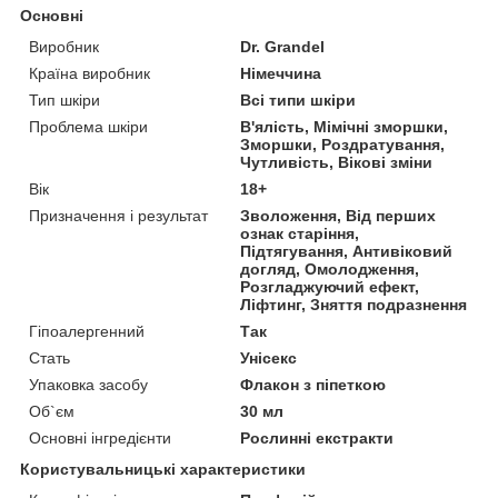
Основні
Виробник
Dr. Grandel
Країна виробник
Німеччина
Тип шкіри
Всі типи шкіри
Проблема шкіри
В'ялість, Мімічні зморшки,
Зморшки, Роздратування,
Чутливість, Вікові зміни
Вік
18+
Призначення і результат
Зволоження, Від перших
ознак старіння,
Підтягування, Антивіковий
догляд, Омолодження,
Розгладжуючий ефект,
Ліфтинг, Зняття подразнення
Гіпоалергенний
Так
Стать
Унісекс
Упаковка засобу
Флакон з піпеткою
Об`єм
30 мл
Основні інгредієнти
Рослинні екстракти
Користувальницькі характеристики