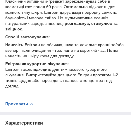
Класичний активний інгредієнт зарекомендував себе в
косметиці вже понад 60 років. Оптимально підходить для
кожного типу шкіри, Епігран дарує шкірі природну свіжість,
бадьорість і молоде сяйво. Ця мультиактивна есенція
натуральних зародків пшениці
розгладжує, стимулює та
зміцнює.
Спосіб застосування:
Нанесіть Епігран
на обличчя, шию та декольте вранці та/або
ввечері після очищення - і залиште на короткий час. Потім
нанесіть на шкіру крем для догляду.
Епігран як курортне лікування:
Епігран також підходить для тимчасового курортного
лікування. Використовуйте для цього Епігран протягом 1-2
тижнів щодня або через день і наносьте концентрат під
догляд.
Приховати
Характеристики