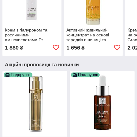
Крем з гіалуроном та
Активний живильний
Крем
рослинними
концентрат на основі
на о
амінокислотами Dr.
зародків пшениці та
Gran
Grandel Elements of
висівок Elements of Nature
Natu
1 880
1 656
2 0
₴
₴
Nature Hyaluron, 50 мл
Nutra Rich, 30 мл
Акційні пропозиції та новинки
Подарунок
Подарунок