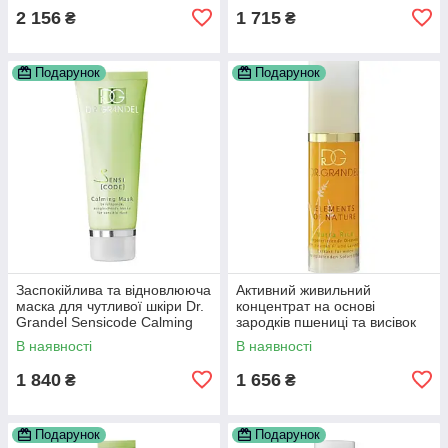
2 156
1 715
₴
₴
Подарунок
Подарунок
Заспокійлива та відновлююча
Активний живильний
маска для чутливої шкіри Dr.
концентрат на основі
Grandel Sensicode Calming
зародків пшениці та висівок
Mask, 75 мл
Elements of Nature Nutra
В наявності
В наявності
Rich, 30 мл
1 840
1 656
₴
₴
Подарунок
Подарунок