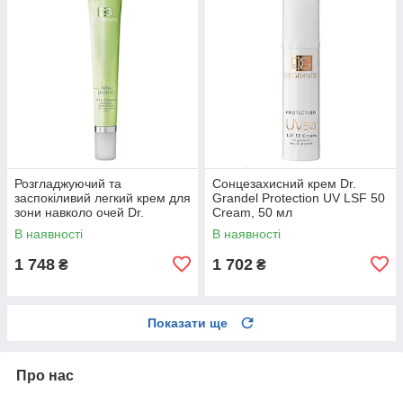
Розгладжуючий та
Сонцезахисний крем Dr.
заспокіливий легкий крем для
Grandel Protection UV LSF 50
зони навколо очей Dr.
Cream, 50 мл
Grandel Sensicode Eye
В наявності
В наявності
Cream, 20 мл
1 748
1 702
₴
₴
Показати ще
Про нас