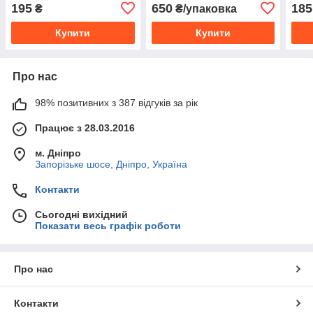
22G (0.7×40 мм) 120шт/уп
21G 
195
650
185
₴
₴/упаковка
Купити
Купити
Про нас
98% позитивних з 387 відгуків за рік
Працює з 28.03.2016
м. Дніпро
Запорізьке шосе, Дніпро, Україна
Контакти
Сьогодні вихідний
Показати весь графік роботи
Про нас
Контакти