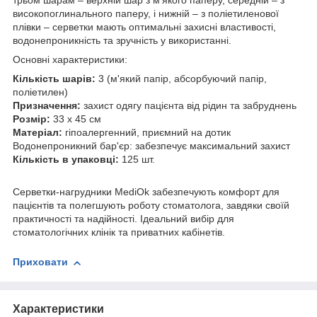
трьом шарам – верхній шар з м'якого паперу, середній – з
високопоглинального паперу, і нижній – з поліетиленової
плівки – серветки мають оптимальні захисні властивості,
водонепроникність та зручність у використанні.
Основні характеристики:
Кількість шарів:
3 (м'який папір, абсорбуючий папір,
поліетилен)
Призначення:
захист одягу пацієнта від рідин та забруднень
Розмір:
33 x 45 см
Матеріал:
гіпоалергенний, приємний на дотик
Водонепроникний бар'єр: забезпечує максимальний захист
Кількість в упаковці:
125 шт.
Серветки-нагрудники MediOk забезпечують комфорт для
пацієнтів та полегшують роботу стоматолога, завдяки своїй
практичності та надійності. Ідеальний вибір для
стоматологічних клінік та приватних кабінетів.
Приховати
Характеристики