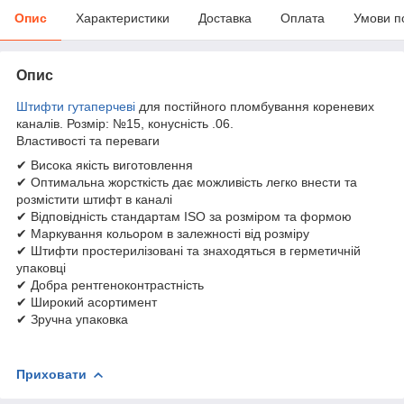
Опис
Характеристики
Доставка
Оплата
Умови п
Опис
Штифти гутаперчеві
для постійного пломбування кореневих
каналів. Розмір: №15, конусність .06.
Властивості та переваги
✔ Висока якість виготовлення
✔ Оптимальна жорсткість дає можливість легко внести та
розмістити штифт в каналі
✔ Відповідність стандартам ISO за розміром та формою
✔ Маркування кольором в залежності від розміру
✔ Штифти простерилізовані та знаходяться в герметичній
упаковці
✔ Добра рентгеноконтрастність
✔ Широкий асортимент
✔ Зручна упаковка
Приховати