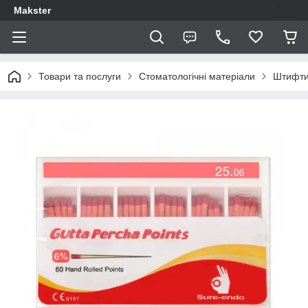
Makster
Товари та послуги
Стоматологічні матеріали
Штифти