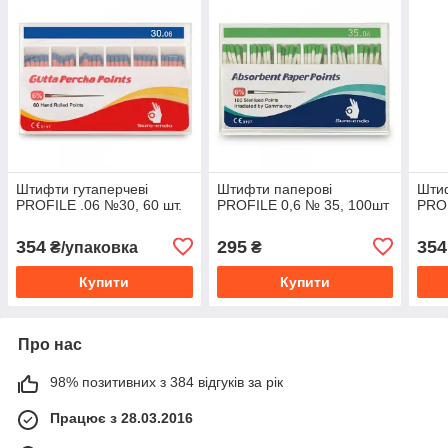
Штифти гутаперчеві
Штифти паперові
Штиф
PROFILE .06 №30, 60 шт.
PROFILE 0,6 № 35, 100шт
PROF
354
295
354
₴/упаковка
₴
Купити
Купити
Про нас
98% позитивних з 384 відгуків за рік
Працює з 28.03.2016