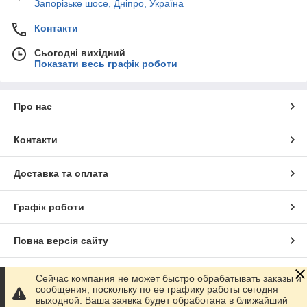
Запорізьке шосе, Дніпро, Україна
Контакти
Сьогодні вихідний
Показати весь графік роботи
Про нас
Контакти
Доставка та оплата
Графік роботи
Повна версія сайту
Сайт створено на маркетплейсі
Prom.ua
Сейчас компания не может быстро обрабатывать заказы и
сообщения, поскольку по ее графику работы сегодня
выходной. Ваша заявка будет обработана в ближайший