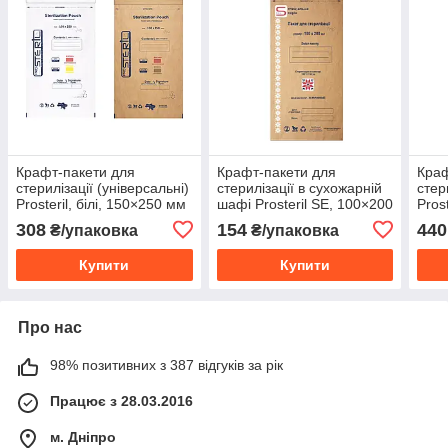
Крафт-пакети для
Крафт-пакети для
Краф
стерилізації (універсальні)
стерилізації в сухожарній
стер
Prosteril, білі, 150×250 мм
шафі Prosteril SE, 100×200
Pros
100 шт/уп
мм, 100 шт/уп
100 
308
154
440
₴/упаковка
₴/упаковка
Купити
Купити
Про нас
98% позитивних з 387 відгуків за рік
Працює з 28.03.2016
м. Дніпро