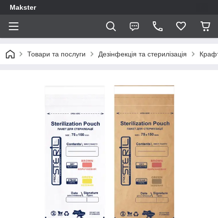
Makster
Товари та послуги
Дезінфекція та стерилізація
Крафт