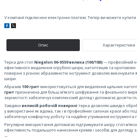
У компанії підключені електронні платежі. Тепер ви можете купит
Опис
Характеристики
Терка для стоп
Niegelon 06-0559 велика (100/180)
— професійний і
ефективного видалення огрубілої шкіри, натоптишів та ороговілих 
поверхні з різною абразивністю інструмент дозволяє виконувати як
шкіри.
Абразив
100 грит
використовується для видалення щільних натопти
грит
призначена для більш м’якого шліфування та фінального вирі
зернистості забезпечує комплексний догляд і допомагає досягти гла
Завдяки
великій робочій поверхні
терка дозволяє швидко обробл
у використанні як вдома, так і в професійних салонах краси або по
забезпечує комфортну роботу та надійне утримання інструмента п
Регулярне використання допомагає підтримувати шкіру стоп м’яко
ефективність подальшого нанесення кремів і засобів для догляду з