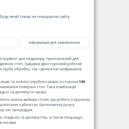
и будь-який товар не покидаючи сайту.
Інформація для замовлення
нструмент для педикюру, призначений для
ділянок стоп. Завдяки двосторонній робочій
 грубу обробку, так і делікатне шліфування
шів та значно огрубілої шкіри, а сторона
180
внювання поверхні стоп. Така комбінація
дкої та доглянутої шкіри.
яти значні ділянки стопи, що робить її зручною
дологічних кабінетах. Ергономічна ручка
ід час процедури.
ю, гладкою та доглянутою, а також покращує
а ногами.