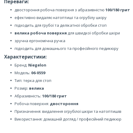
Переваги:
двостороння робоча поверхня з абразивністю
100/180 грит
ефективно видаляє натоптиші та огрубілу шкіру
підходить для грубої та делікатної обробки стоп
велика робоча поверхня
для швидкої обробки шкіри
зручна ергономічна ручка
підходить для домашнього та професійного педикюру
Характеристики:
Бренд:
Niegelon
Модель:
06-0559
Тип: терка для стоп
Розмір:
велика
Абразивність:
100/180 грит
Робоча поверхня:
двостороння
Призначення: видалення огрубілої шкіри та натоптишів
Використання: домашній догляд / професійний педикюр