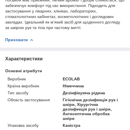
забезпечує комфорт під час використання. Підходить для
застосування у лікарнях, клініках, лабораторіях,
стоматологічних кабінетах, косметологічних і доглядових
закладах. Ідеальний як м’який засіб для щоденного догляду
за шкірою рук та тіла при частому митті.
Приховати
Характеристики
Основні атрибути
Виробник
ECOLAB
Країна виробник
Німеччина
Тип засобу
Дезінфікуюча рідина
Область застосування
Гігієнічна дезінфекція рук і
шкіри, Хірургічна
дезінфекція рук і шкіри,
Антисептична обробка
шкіри
Упаковка засобу
Каністра