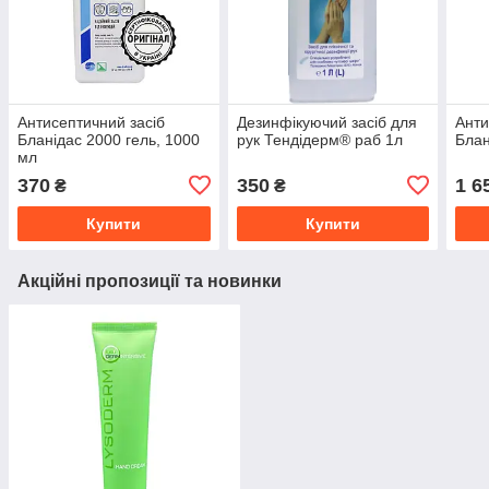
Антисептичний засіб
Дезинфікуючий засіб для
Анти
Бланідас 2000 гель, 1000
рук Тендідерм® раб 1л
Блан
мл
370
350
1 6
₴
₴
Купити
Купити
Акційні пропозиції та новинки