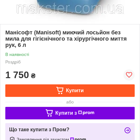
Манісофт (Manisoft) миючий лосьйон без
мила для гігієнічного та хірургічного миття
рук, 6 л
В наявності
Роздріб
1 750
₴
Купити
або
Купити з
Що таке купити з Пром?
Замовлення під захистом