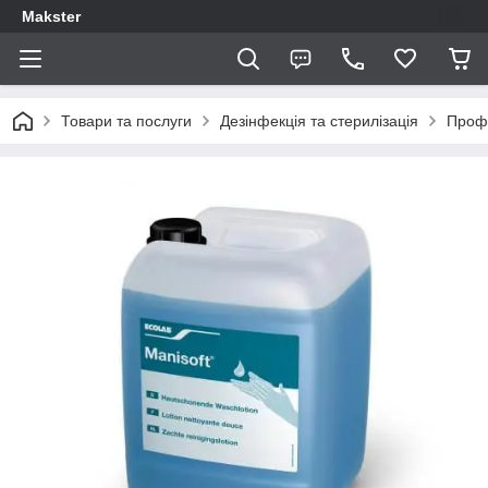
Makster
Товари та послуги
Дезінфекція та стерилізація
Профе