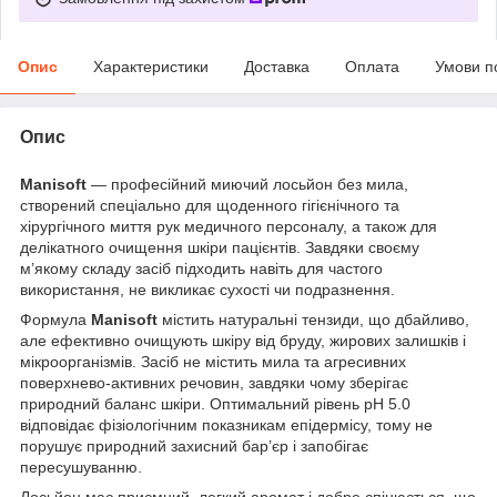
Опис
Характеристики
Доставка
Оплата
Умови п
Опис
Manisoft
— професійний миючий лосьйон без мила,
створений спеціально для щоденного гігієнічного та
хірургічного миття рук медичного персоналу, а також для
делікатного очищення шкіри пацієнтів. Завдяки своєму
м’якому складу засіб підходить навіть для частого
використання, не викликає сухості чи подразнення.
Формула
Manisoft
містить натуральні тензиди, що дбайливо,
але ефективно очищують шкіру від бруду, жирових залишків і
мікроорганізмів. Засіб не містить мила та агресивних
поверхнево-активних речовин, завдяки чому зберігає
природний баланс шкіри. Оптимальний рівень pH 5.0
відповідає фізіологічним показникам епідермісу, тому не
порушує природний захисний бар’єр і запобігає
пересушуванню.
Лосьйон має приємний, легкий аромат і добре спінюється, що