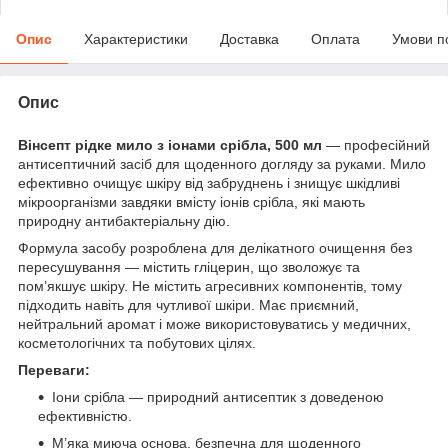
Опис
Характеристики
Доставка
Оплата
Умови п
Опис
Вінсепт рідке мило з іонами срібла, 500 мл
— професійний
антисептичний засіб для щоденного догляду за руками. Мило
ефективно очищує шкіру від забруднень і знищує шкідливі
мікроорганізми завдяки вмісту іонів срібла, які мають
природну антибактеріальну дію.
Формула засобу розроблена для делікатного очищення без
пересушування — містить гліцерин, що зволожує та
пом’якшує шкіру. Не містить агресивних компонентів, тому
підходить навіть для чутливої шкіри. Має приємний,
нейтральний аромат і може використовуватись у медичних,
косметологічних та побутових цілях.
Переваги:
Іони срібла — природний антисептик з доведеною
ефективністю.
М’яка миюча основа, безпечна для щоденного