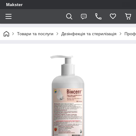
Makster
Товари та послуги
Дезінфекція та стерилізація
Профе