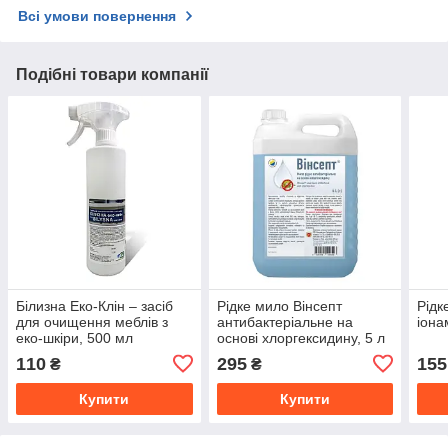
Всі умови повернення
Подібні товари компанії
Білизна Еко-Клін – засіб
Рідке мило Вінсепт
Рідк
для очищення меблів з
антибактеріальне на
іона
еко-шкіри, 500 мл
основі хлоргексидину, 5 л
110
295
155
₴
₴
Купити
Купити