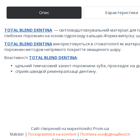
Опис
Характеристики
TOTAL BLEND DENTINA
— світловідштовхувальний матеріал для п
глибоких порожнин на основі гідроксиду кальцію.Форма випуску: шпр
TOTAL BLEND DENTINA
використовується в стоматології як матер
порожнин методом непрямого покриття змащеного шару.
Властивості
TOTAL BLEND DENTINA
:
щільний тимчасовий захист порожнини зуба, прокладок на дн
сприяє швидкій ремінералізації дентину.
Prom.ua
Сайт створений на маркетплейсі
Makster |
Поскаржитися на контент
|
Політика конфіденційності
Select Language
▼