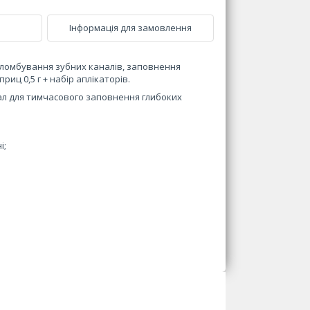
Інформація для замовлення
ломбування зубних каналів, заповнення
иц 0,5 г + набір аплікаторів.
іал для тимчасового заповнення глибоких
і;