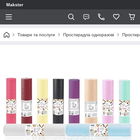
Makster
Товари та послуги
Простирадла одноразові
Простир