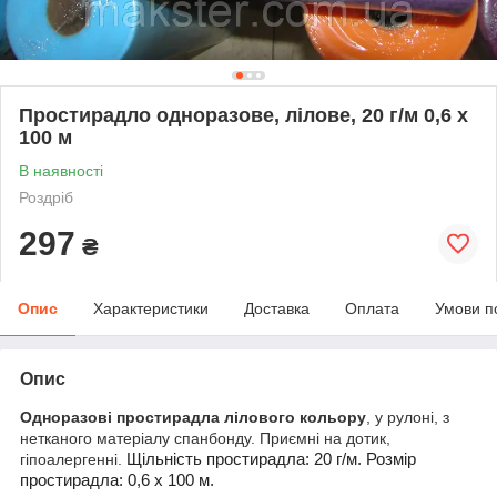
Простирадло одноразове, лілове, 20 г/м 0,6 х
100 м
В наявності
Роздріб
297
₴
Опис
Характеристики
Доставка
Оплата
Умови п
Опис
Одноразові простирадла лілового кольору
, у рулоні, з
нетканого матеріалу спанбонду. Приємні на дотик,
гіпоалергенні.
Щільність простирадла: 20 г/м. Розмір
простирадла: 0,6 х 100 м.