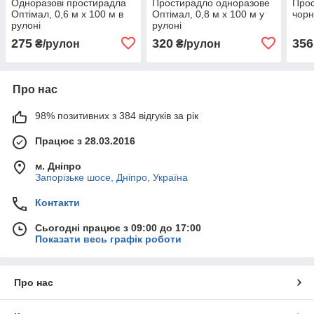
Одноразові простирадла
Простирадло одноразове
Прос
Оптімал, 0,6 м х 100 м в
Оптімал, 0,8 м х 100 м у
чорн
рулоні
рулоні
275
320
356
₴/рулон
₴/рулон
Про нас
98% позитивних з 384 відгуків за рік
Працює з 28.03.2016
м. Дніпро
Запорізьке шосе, Дніпро, Україна
Контакти
Сьогодні працює з 09:00 до 17:00
Показати весь графік роботи
Про нас