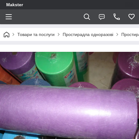
Makster
Товари та послуги
Простирадла одноразові
Простир