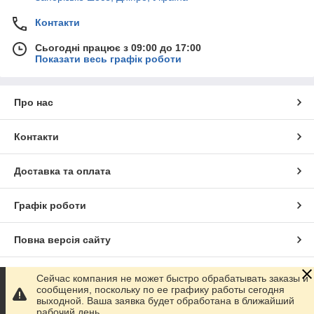
Контакти
Сьогодні працює з 09:00 до 17:00
Показати весь графік роботи
Про нас
Контакти
Доставка та оплата
Графік роботи
Повна версія сайту
Сайт створено на маркетплейсі
Prom.ua
Сейчас компания не может быстро обрабатывать заказы и
сообщения, поскольку по ее графику работы сегодня
выходной. Ваша заявка будет обработана в ближайший
Політика конфіденційності
рабочий день.