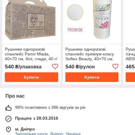
Рушники одноразові
Рушники одноразові
Рушн
спанлейс Panni Mlada,
спанлейс преміум-класу
пач
40×70 см, білі, гладкі, 40 г/
Softex Beauty, 40×70 см,
ABSO
м², 25 шт/пачка, 100 шт/
білі, гладкі, 50 г/м², 100
глад
540
540
465
₴/упаковка
₴/рулон
коробка.
шт/рулон.
білі,
Купити
Купити
Про нас
98% позитивних з 386 відгуків за рік
Працює з 28.03.2016
м. Дніпро
Запорізьке шосе, Дніпро, Україна