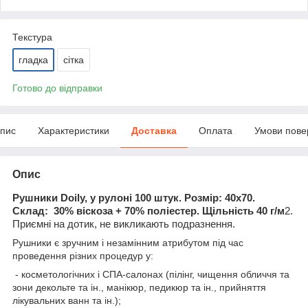
Текстура
гладка
сітка
Готово до відправки
пис
Характеристики
Доставка
Оплата
Умови пове
Опис
Рушники
Doily, у рулоні 100 штук. Розмір: 40х70.
Склад:
30% віскоза + 70% поліестер. Щільність
40 г/м
2.
Приємні на дотик, не викликають подразнення.
Рушники є зручним і незамінним атрибутом під час
проведення різних процедур у:
- косметологічних і СПА-салонах (пілінг, чищення обличчя та
зони декольте та ін., манікюр, педикюр та ін., прийняття
лікувальних ванн та ін.);