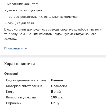
- масажних кабінетів;
- діагностичних центрах;
- торгово-розважальних, готельних комплексах;
- лазні, сауни та ін.
Використання цих рушників завжди гарантує комфорт, чистоту
та гігієну Вам і Вашим клієнтам, підвищуючи статус Вашого
закладу.
Приховати
Характеристики
Основні
Вид витратного матеріалу
Рушник
Матеріал виготовлення
Спанлейс
Колір
Білий
Кількість в упаковці
100 шт.
Виробник
Doily