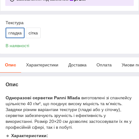
Текстура
гладка
сітка
В наявності
Опис
Характеристики
Доставка
Оплата
Умови п
Опис
Одноразові серветки Panni Mlada
виготовлені зі спанлейсу
щільністю 40 г/м², що поєднує високу міцність та м’якість.
Завдяки різним варіантам текстури (гладкі або у сіточку),
серветки забезпечують зручність і ефективність у
використанні. Розмір 20×20 см дозволяє застосовувати їх як у
професійній сфері, так і в побуті.
🔹
Характеристики: