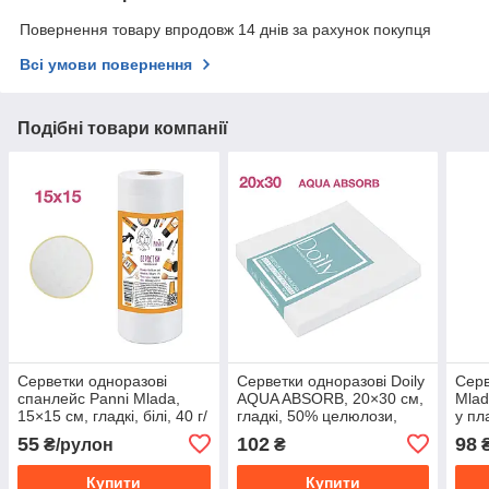
Повернення товару впродовж 14 днів за рахунок покупця
Всі умови повернення
Подібні товари компанії
Серветки одноразові
Серветки одноразові Doily
Серв
спанлейс Panni Mlada,
AQUA ABSORB, 20×30 см,
Mlad
15×15 см, гладкі, білі, 40 г/
гладкі, 50% целюлози,
у пл
м², рулон 100 шт
білі, 50 г/м², 50 шт/уп.
уп, 4
55
102
98
₴/рулон
₴
Купити
Купити