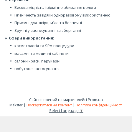
Висока міцність і відмінне вбирання вологи
Гігієнічність завдяки одноразовому використанню
Приємні для шкіри, м’які та безпечні
Зручні у застосуванні та зберіганні
🔹
Сфери використання:
косметологія та SPA-процедури
масажні та медичні кабінети
салони краси, перукарні
побутове застосування
Prom.ua
Сайт створений на маркетплейсі
Makster |
Поскаржитися на контент
|
Політика конфіденційності
Select Language
▼