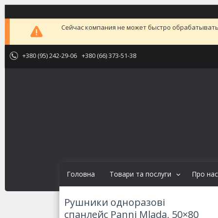
Сейчас компания не может быстро обрабатывать 
+380 (95) 242-29-06
+380 (66) 373-51-38
Головна
Товари та послуги
Про нас
Рушники одноразові
спанлейс Panni Mlada, 50×80