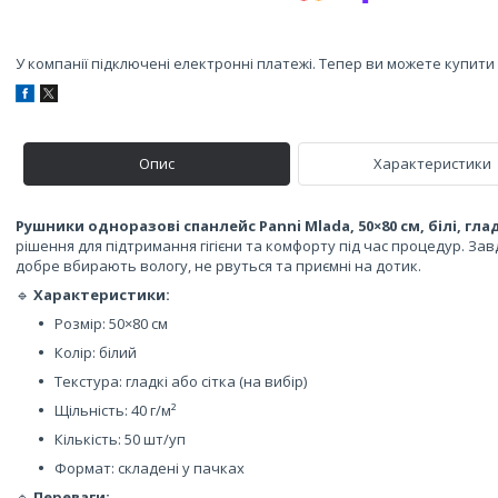
У компанії підключені електронні платежі. Тепер ви можете купит
Опис
Характеристики
Рушники одноразові спанлейс Panni Mlada, 50×80 см, білі, гладк
рішення для підтримання гігієни та комфорту під час процедур. За
добре вбирають вологу, не рвуться та приємні на дотик.
🔹
Характеристики:
Розмір: 50×80 см
Колір: білий
Текстура: гладкі або сітка (на вибір)
Щільність: 40 г/м²
Кількість: 50 шт/уп
Формат: складені у пачках
🔹
Переваги: