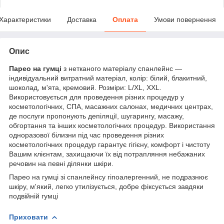
Характеристики
Доставка
Оплата
Умови повернення
Опис
Парео на гумці
з нетканого матеріалу спанлейнс —
індивідуальний витратний матеріал, колір: білий, блакитний,
шоколад, м'ята, кремовий. Розміри: L/XL, XXL.
Використовується для проведення різних процедур у
косметологічних, СПА, масажних салонах, медичних центрах,
де послуги пропонують депіляції, шугарингу, масажу,
обгортання та інших косметологічних процедур. Використання
одноразової білизни під час проведення різних
косметологічних процедур гарантує гігієну, комфорт і чистоту
Вашим клієнтам, захищаючи їх від потрапляння небажаних
речовин на певні ділянки шкіри.
Парео на гумці зі спанлейнсу гіпоалергенний, не подразнює
шкіру, м'який, легко утилізується, добре фіксується завдяки
подвійній гумці
Приховати