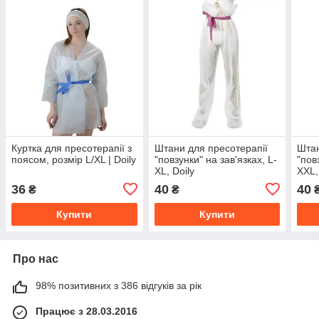
Куртка для пресотерапії з
Штани для пресотерапії
Штан
поясом, розмір L/XL | Doily
"повзунки" на зав'язках, L-
"пов
XL, Doily
XXL,
36
40
40
₴
₴
Купити
Купити
Про нас
98% позитивних з 386 відгуків за рік
Працює з 28.03.2016