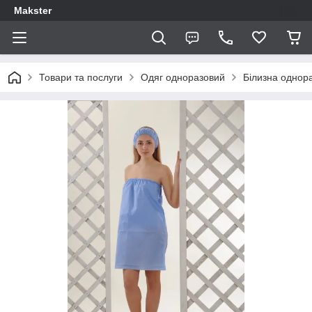
Makster
Товари та послуги
Одяг одноразовий
Білизна однор