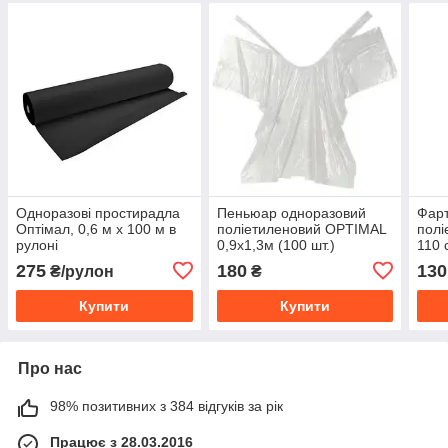
Одноразові простирадла
Пеньюар одноразовий
Фарт
Оптімал, 0,6 м х 100 м в
поліетиленовий OPTIMAL
полі
рулоні
0,9х1,3м (100 шт.)
110 
275
180
130
₴/рулон
₴
Купити
Купити
Про нас
98% позитивних з 384 відгуків за рік
Працює з 28.03.2016