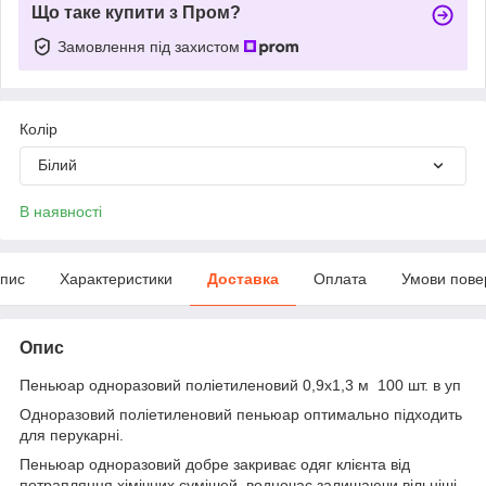
Що таке купити з Пром?
Замовлення під захистом
Колір
Білий
В наявності
пис
Характеристики
Доставка
Оплата
Умови пове
Опис
Пеньюар одноразовий поліетиленовий 0,9х1,3 м 100 шт. в уп
Одноразовий поліетиленовий пеньюар оптимально підходить
для перукарні.
Пеньюар одноразовий добре закриває одяг клієнта від
потрапляння хімічних сумішей, водночас залишаючи вільніші